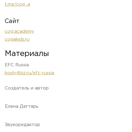
t.me/cog_a
Сайт
cog.academy
cogakids.ru
Материалы
EFC Russia
body4biz.ru/efc-russia
Создатель и автор
Елена Дегтярь
Звукоредактор