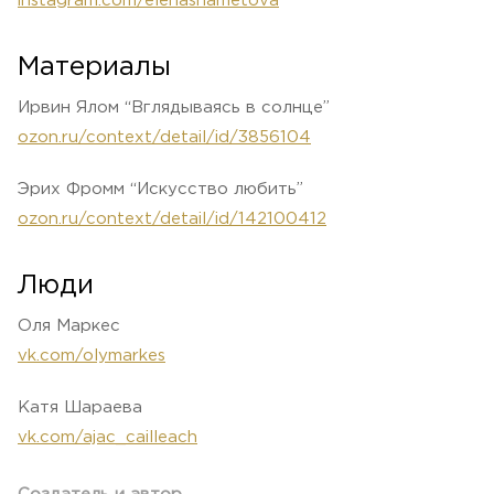
instagram.com/elenashametova
Материалы
Ирвин Ялом “Вглядываясь в солнце”
ozon.ru/context/detail/id/3856104
Эрих Фромм “Искусство любить”
ozon.ru/context/detail/id/142100412
Люди
Оля Маркес
vk.com/olymarkes
Катя Шараева
vk.com/ajac_cailleach