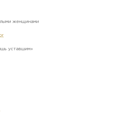
голыми женщинами
or
дишь уставшим»
a