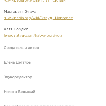
ru.wikipedia.org/wiki/Плат,_Сильвия
Маргаретт Этвуд
ru.wikipedia.org/wiki/Этвуд,_Маргарет
Катя Бордюг
lenadegtyar.com/katya-bordyug
Создатель и автор
Елена Дегтярь
Звукоредактор
Никита Бельский