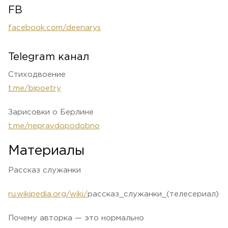
FB
facebook.com/deenarys
Telegram канал
Стиходвоение
t.me/bipoetry
Зарисовки о Берлине
t.me/nepravdopodobno
Материалы
Рассказ служанки
ru.wikipedia.org/wiki/
рассказ_служанки_(телесериал)
Почему авторка — это нормально