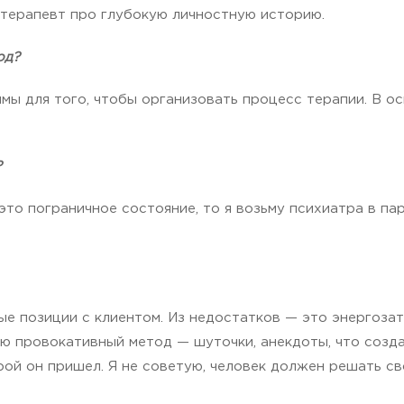
отерапевт про глубокую личностную историю.
од?
мы для того, чтобы организовать процесс терапии. В о
?
 это пограничное состояние, то я возьму психиатра в па
ые позиции с клиентом. Из недостатков — это энергоза
ую провокативный метод — шуточки, анекдоты, что созда
рой он пришел. Я не советую, человек должен решать св