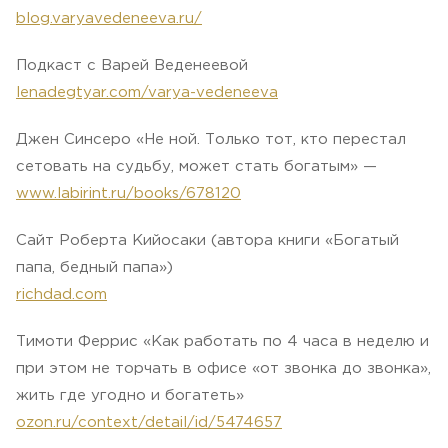
blog.varyavedeneeva.ru/
Подкаст с Варей Веденеевой
lenadegtyar.com/varya-vedeneeva
Джен Синсеро «Не ной. Только тот, кто перестал
сетовать на судьбу, может стать богатым» —
www.labirint.ru/books/678120
Сайт Роберта Кийосаки (автора книги «Богатый
папа, бедный папа»)
richdad.com
Тимоти Феррис «Как работать по 4 часа в неделю и
при этом не торчать в офисе «от звонка до звонка»,
жить где угодно и богатеть»
ozon.ru/context/detail/id/5474657