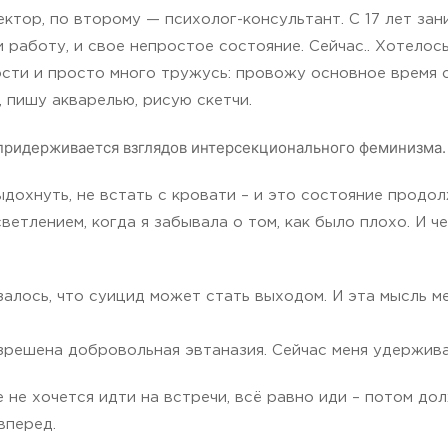
ктор, по второму — психолог-консультант. С 17 лет зан
и работу, и свое непростое состояние. Сейчас.. Хотелос
ости и просто много тружусь: провожу основное время 
 пишу акварелью, рисую скетчи.
, придерживается взглядов интерсекционального феминизма.
выдохнуть, не встать с кровати – и это состояние продо
етлением, когда я забывала о том, как было плохо. И че
залось, что суицид может стать выходом. И эта мысль ме
решена добровольная эвтаназия. Сейчас меня удерживает
 не хочется идти на встречи, всё равно иди – потом до
вперед.