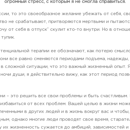
огромный стресс, с которым я не смогла справиться.
сии, то это своеобразное желание убежать от себя, св
ство не срабатывают, притворяются мертвыми и пытаютс
очу от себя в отпуск” скулит кто-то внутри. Но в отно
 тупик.
тенциальной терапии ее обозначают, как потерю смысло
они все равно сменяются периодами подъема, надежды, 
в сложной ситуации, что это важный жизненный опыт. Я 
ночи души, я действительно вижу, как этот период поз
ни – это решить все свои проблемы и быть счастливым. 
избавиться от всех проблем. Вашей целью в жизни може
леченными в других людей и в жизнь вокруг вас и чтобы,
ным, однако многие люди проводят свое время, старате
му их жизненность сужается до амбиций, зависимостей и