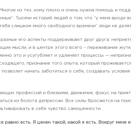
Многие из тех, кому плохо и очень нужна помощь и под
нные”. Тысячи историй людей о том, что “у меня вроде вс
 тебя слишком много свободного времени” люди не делят
 разные его аспекты поддерживают друг друга: неприят
ие мысли, и в центре этого всего – переживание жутк
Именно это и усугубляет и удлиняет процессы — непризн
исходящего, признание того опыта, который проживается
 позволит начать заботиться о себе, создавать условия
гающих профессий и близкими, движение, фокус на прия
аться из болота депрессии. Все силы бросаются на пои
льтивировать в себе чувство самоценности.
се равно есть. Я ценен такой, какой я есть. Вокруг меня