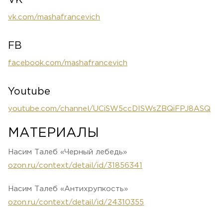
VK
vk.com/mashafrancevich
FB
facebook.com/mashafrancevich
Youtube
youtube.com/channel/UCiSW5ccDISWsZBQiFPJ8ASQ
МАТЕРИАЛЫ
Насим Талеб «Черный лебедь»
ozon.ru/context/detail/id/31856341
Насим Талеб «Антихрупкость»
ozon.ru/context/detail/id/24310355