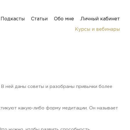
Подкасты
Статьи
Обо мне
Личный кабинет
Курсы и вебинары
 В ней даны советы и разобраны привычки более
ктикуют какую-либо форму медитации. Он называет
 Это нужно, чтобы развить способность