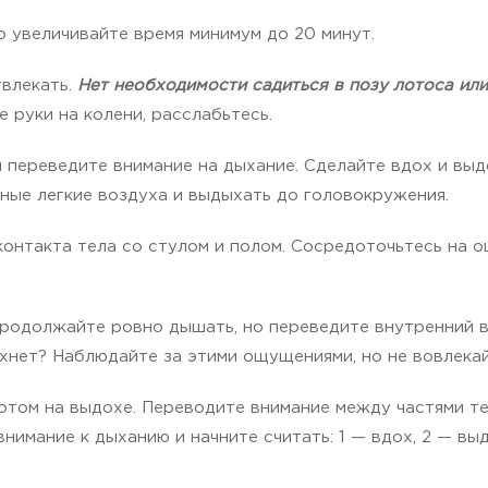
о увеличивайте время минимум до 20 минут.
твлекать.
Нет необходимости садиться в позу лотоса ил
е руки на колени, расслабьтесь.
и переведите внимание на дыхание. Сделайте вдох и выд
лные легкие воздуха и выдыхать до головокружения.
контакта тела со стулом и полом. Сосредоточьтесь на о
 Продолжайте ровно дышать, но переведите внутренний 
хнет? Наблюдайте за этими ощущениями, но не вовлекай
отом на выдохе. Переводите внимание между частями тел
нимание к дыханию и начните считать: 1 — вдох, 2 — выд