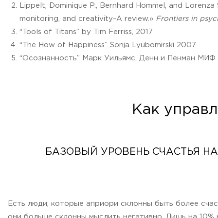
Lippelt, Dominique P., Bernhard Hommel, and Lorenza S
monitoring, and creativity–A review.»
Frontiers in psy
“Tools of Titans” by Tim Ferriss, 2017
“The How of Happiness” Sonja Lyubomirski 2007
“Осознанность” Марк Уильямс, Денн и Пенман МИФ
Как управл
БАЗОВЫЙ УРОВЕНЬ СЧАСТЬЯ НА
Есть люди, которые априори склонны быть более счаст
они больше склонны мыслить негативно. Лишь на 10%