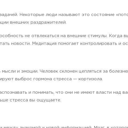
задачей. Некоторые люди называют это состояние «пото
ации внешних раздражителей.
особность не отвлекаться на внешние стимулы. Когда в
итать новости. Медитация помогает контролировать и ос
мысли и эмоции. Человек склонен цепляться за болезн
лируют выброс гормона стресса — кортизола.
аспознавать и понимать, что они не имеют власти над в
ньше стресса вы ощущаете.
и между знакомой и новой информацией. Мозг, в которо