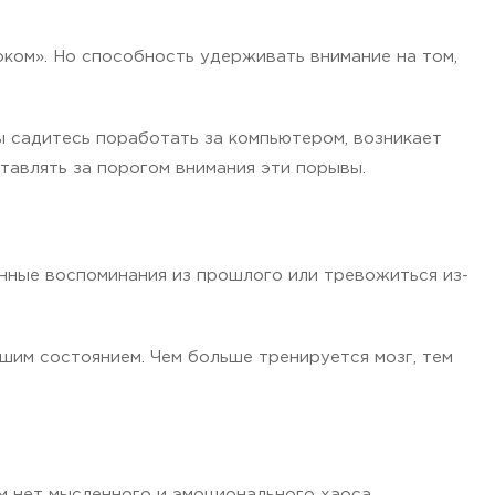
ком». Но способность удерживать внимание на том,
ы садитесь поработать за компьютером, возникает
тавлять за порогом внимания эти порывы.
енные воспоминания из прошлого или тревожиться из-
ашим состоянием. Чем больше тренируется мозг, тем
м нет мысленного и эмоционального хаоса,