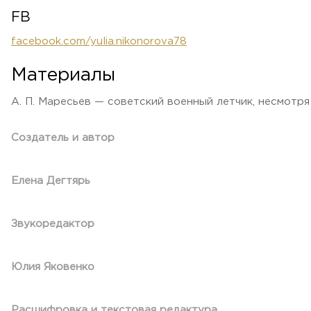
FB
facebook.com/yulia.nikonorova78
Материалы
А. П. Маресьев — советский военный летчик, несмотр
Создатель и автор
Елена Дегтярь
Звукоредактор
Юлия Яковенко
Расшифровка и текстовая редактура