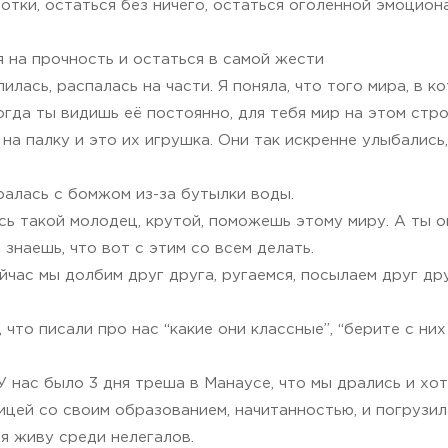
отки, остаться без ничего, остаться оголенной эмоциона
 на прочность и остаться в самой жести
илась, распалась на части. Я поняла, что того мира, в 
гда ты видишь её постоянно, для тебя мир на этом стро
 палку и это их игрушка. Они так искренне улыбались, 
алась с бомжом из-за бутылки воды.
есь такой молодец, крутой, поможешь этому миру. А ты о
знаешь, что вот с этим со всем делать.
йчас мы долбим друг друга, ругаемся, посылаем друг др
что писали про нас “какие они классные”, “берите с них
 нас было 3 дня треша в Манаусе, что мы дрались и хо
ей со своим образованием, начитанностью, и погрузила 
 я живу среди нелегалов.