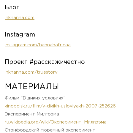
Блог
inkhanna.com
Instagram
instagram.com/hannahafricaa
Проект #расскажичестно
inkhanna.com/truestory
МАТЕРИАЛЫ
Фильм “В диких условиях”
kinopoisk.ru/film/v-dikikh-usloviyakh-2007-252626
Эксперимент Милгрэма
ru.wikipedia.org/wiki/Эксперимент_Милгрэма
Стэнфордский тюремный эксперимент