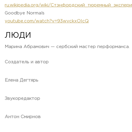
ru.wikipedia.org/wiki/Стэнфордский_тюремный_экспер
Goodbye Normals
youtube.com/watch?v=93wvckxOIcQ
ЛЮДИ
Марина Абрамович — сербский мастер перформанса.
Создатель и автор
Елена Дегтярь
Звукоредактор
Антон Смирнов