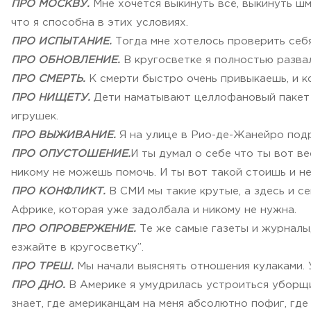
ПРО МОСКВУ.
Мне хочется выкинуть всё, выкинуть шм
что я способна в этих условиях.
ПРО ИСПЫТАНИЕ.
Тогда мне хотелось проверить себя
ПРО ОБНОВЛЕНИЕ.
В кругосветке я полностью развал
ПРО СМЕРТЬ.
К смерти быстро очень привыкаешь, и ко
ПРО НИЩЕТУ.
Дети наматывают целлофановый пакет на
игрушек.
ПРО ВЫЖИВАНИЕ.
Я на улице в Рио-де-Жанейро подр
ПРО ОПУСТОШЕНИЕ.
И ты думал о себе что ты вот в
никому не можешь помочь. И ты вот такой стоишь и не 
ПРО КОНФЛИКТ.
В СМИ мы такие крутые, а здесь и се
Африке, которая уже задолбала и никому не нужна.
ПРО ОПРОВЕРЖЕНИЕ.
Те же самые газеты и журналы, 
езжайте в кругосветку”.
ПРО ТРЕШ.
Мы начали выяснять отношения кулаками. У
ПРО ДНО.
В Америке я умудрилась устроиться уборщиц
знает, где американцам на меня абсолютно пофиг, где