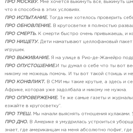
ПРО МОСКВУ.
Мне хочется выкинуть всё, выкинуть шм
что я способна в этих условиях.
ПРО ИСПЫТАНИЕ.
Тогда мне хотелось проверить себя
ПРО ОБНОВЛЕНИЕ.
В кругосветке я полностью развал
ПРО СМЕРТЬ.
К смерти быстро очень привыкаешь, и ко
ПРО НИЩЕТУ.
Дети наматывают целлофановый пакет на
игрушек.
ПРО ВЫЖИВАНИЕ.
Я на улице в Рио-де-Жанейро подр
ПРО ОПУСТОШЕНИЕ.
И ты думал о себе что ты вот в
никому не можешь помочь. И ты вот такой стоишь и не 
ПРО КОНФЛИКТ.
В СМИ мы такие крутые, а здесь и се
Африке, которая уже задолбала и никому не нужна.
ПРО ОПРОВЕРЖЕНИЕ.
Те же самые газеты и журналы, 
езжайте в кругосветку”.
ПРО ТРЕШ.
Мы начали выяснять отношения кулаками. У
ПРО ДНО.
В Америке я умудрилась устроиться уборщиц
знает, где американцам на меня абсолютно пофиг, где