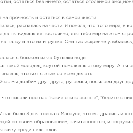
отки, остаться без ничего, остаться оголенной эмоциона
 на прочность и остаться в самой жести
илась, распалась на части. Я поняла, что того мира, в 
гда ты видишь её постоянно, для тебя мир на этом стро
 палку и это их игрушка. Они так искренне улыбались, 
алась с бомжом из-за бутылки воды.
есь такой молодец, крутой, поможешь этому миру. А ты о
знаешь, что вот с этим со всем делать.
йчас мы долбим друг друга, ругаемся, посылаем друг др
что писали про нас “какие они классные”, “берите с них
 нас было 3 дня треша в Манаусе, что мы дрались и хо
ей со своим образованием, начитанностью, и погрузила 
 я живу среди нелегалов.