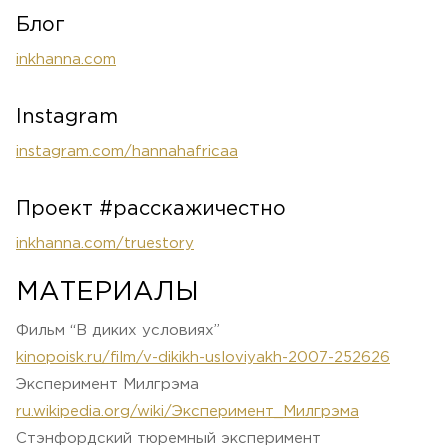
Блог
inkhanna.com
Instagram
instagram.com/hannahafricaa
Проект #расскажичестно
inkhanna.com/truestory
МАТЕРИАЛЫ
Фильм “В диких условиях”
kinopoisk.ru/film/v-dikikh-usloviyakh-2007-252626
Эксперимент Милгрэма
ru.wikipedia.org/wiki/Эксперимент_Милгрэма
Стэнфордский тюремный эксперимент