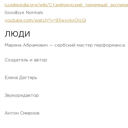
ru.wikipedia.org/wiki/Стэнфордский_тюремный_экспер
Goodbye Normals
youtube.com/watch?v=93wvckxOIcQ
ЛЮДИ
Марина Абрамович — сербский мастер перформанса.
Создатель и автор
Елена Дегтярь
Звукоредактор
Антон Смирнов