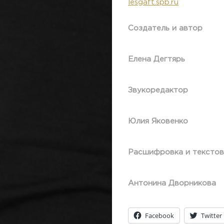
lesgaft.spb.ru
Создатель и автор
Елена Дегтярь
Звукоредактор
Юлия Яковенко
Расшифровка и текстов
Антонина Дворникова
Facebook
Twitter