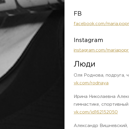
FB
facebook.com/maria.popre
Instagram
instagram.com/mariapopr
Люди
Оля Роднова, подруга, 
vk.com/rodnaya
Ирина Николаевна Алекс
гимнастике, спортивный
vk.com/id162152050
Александр Вишневский,