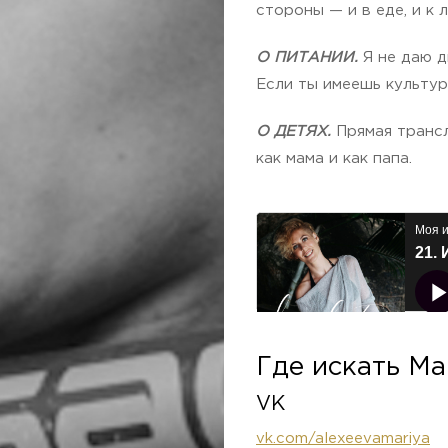
стороны — и в еде, и к 
О ПИТАНИИ.
Я не даю д
Если ты имеешь культур
О ДЕТЯХ.
Прямая трансл
как мама и как папа.
Где искать Ма
VK
vk.com/alexeevamariya