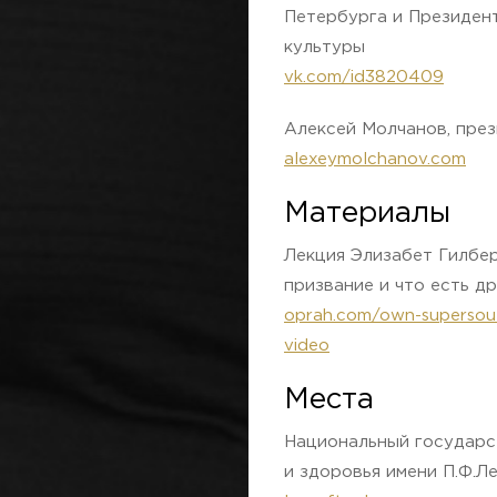
Петербурга и Президен
культуры
vk.com/id3820409
Алексей Молчанов, пре
alexeymolchanov.com
Материалы
Лекция Элизабет Гилбер
призвание и что есть др
oprah.com/own-supersoulse
video
Места
Национальный государс
и здоровья имени П.Ф.Л