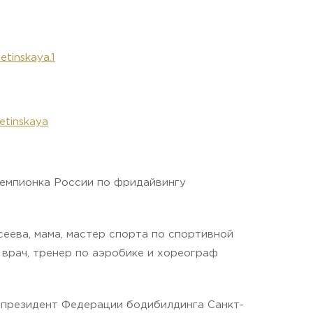
tinskaya.1
etinskaya
чемпионка России по фридайвингу
еева, мама, мастер спорта по спортивной
 врач, тренер по аэробике и хореограф
 президент Федерации бодибилдинга Санкт-