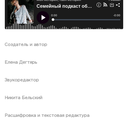
Создатель и автор
Елена Дегтярь
Звукоредактор
Никита Бельский
Расшифровка и текстовая редактура