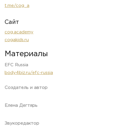
t.me/cog_a
Сайт
cog.academy
cogakids.ru
Материалы
EFC Russia
body4biz.ru/efc-russia
Создатель и автор
Елена Дегтярь
Звукоредактор