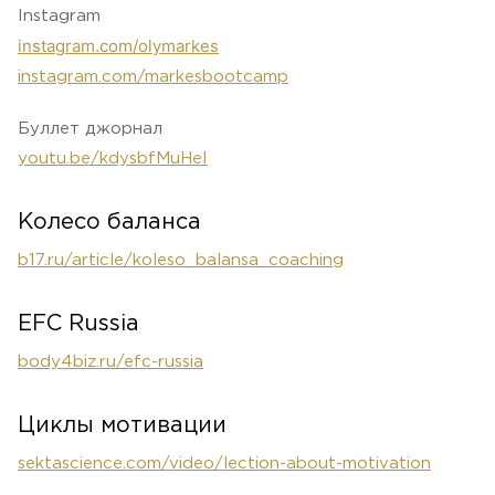
Instagram
instagram.com/olymarkes
instagram.com/markesbootcamp
Буллет джорнал
youtu.be/kdysbfMuHeI
Колесо баланса
b17.ru/article/koleso_balansa_coaching
EFC Russia
body4biz.ru/efc-russia
Циклы мотивации
sektascience.com/video/lection-about-motivation