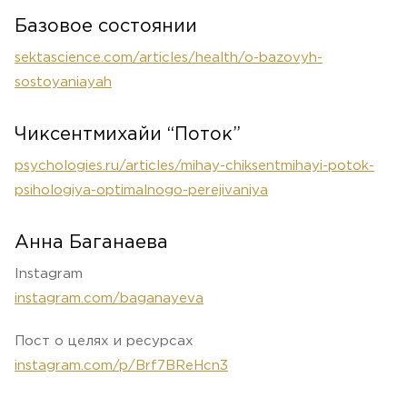
Базовое состоянии
sektascience.com/articles/health/o-bazovyh-
sostoyaniayah
Чиксентмихайи “Поток”
psychologies.ru/articles/mihay-chiksentmihayi-potok-
psihologiya-optimalnogo-perejivaniya
Анна Баганаева
Instagram
instagram.com/baganayeva
Пост о целях и ресурсах
instagram.com/p/Brf7BReHcn3