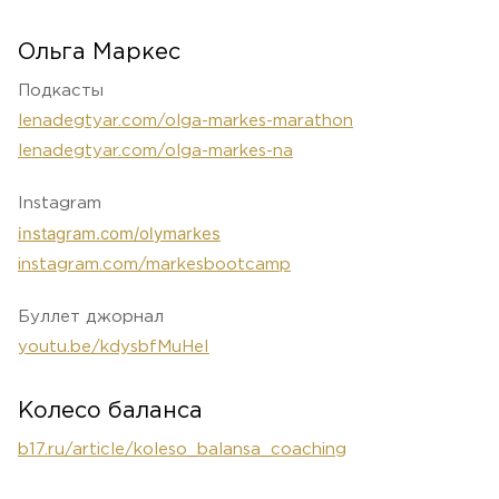
Ольга Маркес
Подкасты
lenadegtyar.com/olga-markes-marathon
lenadegtyar.com/olga-markes-na
Instagram
instagram.com/olymarkes
instagram.com/markesbootcamp
Буллет джорнал
youtu.be/kdysbfMuHeI
Колесо баланса
b17.ru/article/koleso_balansa_coaching