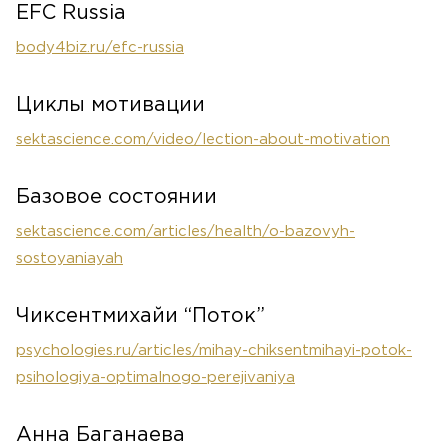
EFC Russia
body4biz.ru/efc-russia
Циклы мотивации
sektascience.com/video/lection-about-motivation
Базовое состоянии
sektascience.com/articles/health/o-bazovyh-
sostoyaniayah
Чиксентмихайи “Поток”
psychologies.ru/articles/mihay-chiksentmihayi-potok-
psihologiya-optimalnogo-perejivaniya
Анна Баганаева